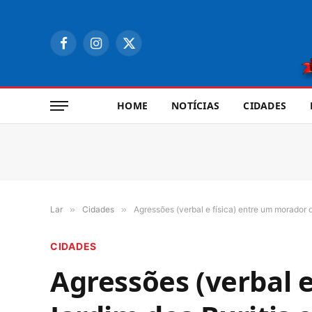
Facebook
Instagram
X
(Twitter)
HOME
NOTÍCIAS
CIDADES
Lar
»
Cidades
»
Agressões (verbal e física) entre um morador
CIDADES
Agressões (verbal 