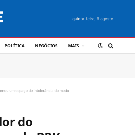
quinta-feira, 6 agosto
POLÍTICA
NEGÓCIOS
MAIS
 tornou um espaço de intolerância do medo
dor do