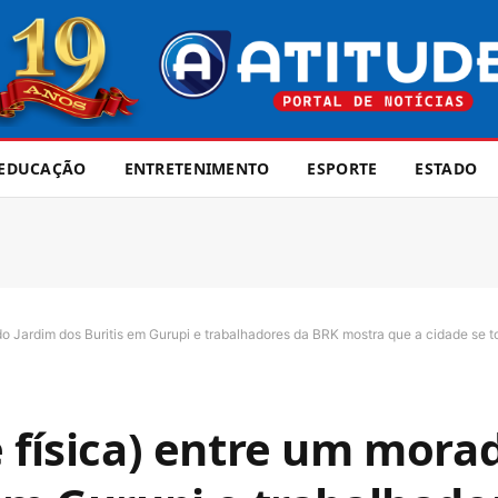
EDUCAÇÃO
ENTRETENIMENTO
ESPORTE
ESTADO
 do Jardim dos Buritis em Gurupi e trabalhadores da BRK mostra que a cidade se
e física) entre um mora