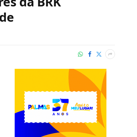
res da BRK
 de