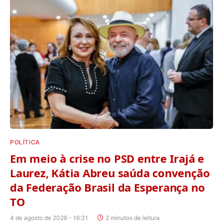
POLÍTICA
Em meio à crise no PSD entre Irajá e
Laurez, Kátia Abreu saúda convenção
da Federação Brasil da Esperança no
TO
4 de agosto de 2026 - 16:31
2 minutos de leitura