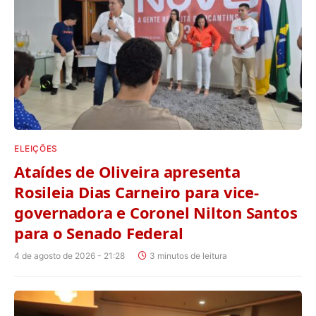
ELEIÇÕES
Ataídes de Oliveira apresenta
Rosileia Dias Carneiro para vice-
governadora e Coronel Nilton Santos
para o Senado Federal
4 de agosto de 2026 - 21:28
3 minutos de leitura