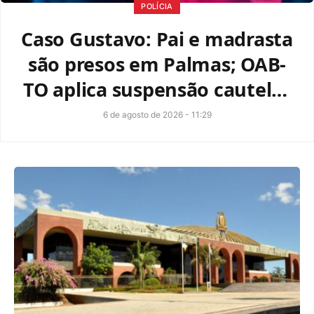
POLÍCIA
Caso Gustavo: Pai e madrasta
são presos em Palmas; OAB-
TO aplica suspensão cautelar
ao advogado Igor Veloso
6 de agosto de 2026 - 11:29