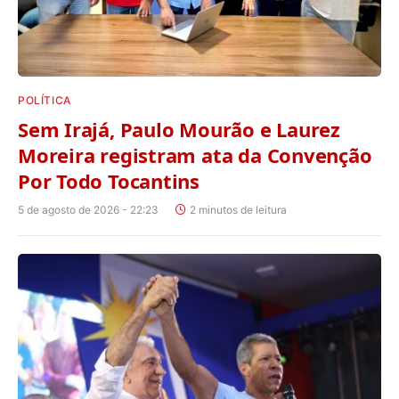
POLÍTICA
Sem Irajá, Paulo Mourão e Laurez
Moreira registram ata da Convenção
Por Todo Tocantins
5 de agosto de 2026 - 22:23
2 minutos de leitura