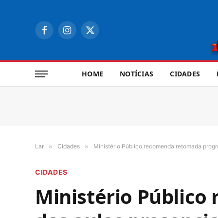
Facebook
Instagram
X
(Twitter)
HOME
NOTÍCIAS
CIDADES
Lar
»
Cidades
»
Ministério Público recomenda retomada progr
CIDADES
Ministério Público