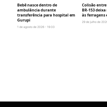
Bebê nasce dentro de
Colisão entr
ambulância durante
BR-153 deixa
transferência para hospital em
às ferragens
Gurupi
29 de julho de 202
1 de agosto de 2026 - 19:33