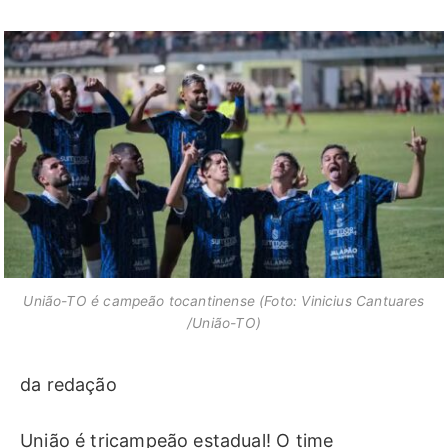
União-TO é campeão tocantinense (Foto: Vinicius Cantuares
/União-TO)
da redação
União é tricampeão estadual! O time