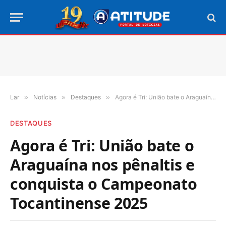
Lar
»
Notícias
»
Destaques
»
Agora é Tri: União bate o Araguaína nos pênaltis e conquista o Campeonato Tocantinense 2025
DESTAQUES
Agora é Tri: União bate o
Araguaína nos pênaltis e
conquista o Campeonato
Tocantinense 2025