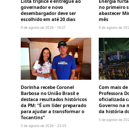
Lista tríplice é entregue ao
Energia furt
governador e novo
no primeiro 
desembargador deve ser
abastecer Mi
escolhido em até 20 dias
mês
6 de agosto de 2026 - 19:27
6 de agosto de 202
Dorinha recebe Coronel
Com mais de 
Barbosa no União Brasil e
Professora D
destaca resultados históricos
oficializada 
da PM: “É um líder preparado
Governo na 
para ajudar a transformar o
da história d
Tocantins”
5 de agosto de 202
5 de agosto de 2026 - 23:25