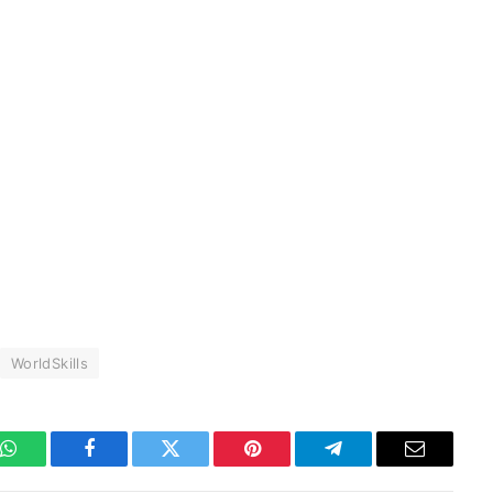
WorldSkills
WhatsApp
Facebook
Twitter
Pinterest
Telegrama
E-