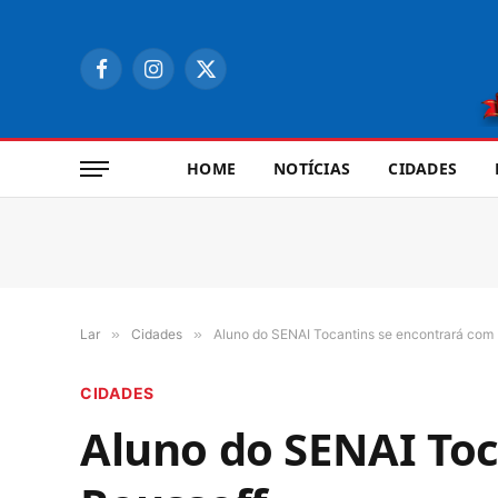
Facebook
Instagram
X
(Twitter)
HOME
NOTÍCIAS
CIDADES
Lar
»
Cidades
»
Aluno do SENAI Tocantins se encontrará com 
CIDADES
Aluno do SENAI Toc