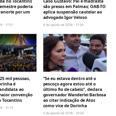
ada no Tocantins
Caso Gustavo: Pai e madrasta
semestre poderia
são presos em Palmas; OAB-TO
ranorte por um
aplica suspensão cautelar ao
advogado Igor Veloso
6 - 17:01
6 de agosto de 2026 - 11:29
25 mil pessoas,
“Se eu estava dentro até o
orinha é
pescoço agora estou até o
candidata ao
último fio de cabelo”, declara
maior convenção
governador Wanderlei Barbosa
o Tocantins
ao citar indicação de Atos
como vice de Dorinha
6 - 21:13
5 de agosto de 2026 - 16:24