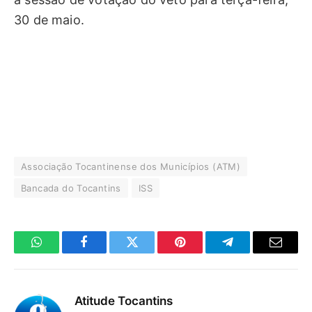
30 de maio.
Associação Tocantinense dos Municípios (ATM)
Bancada do Tocantins
ISS
WhatsApp
Facebook
Twitter
Pinterest
Telegrama
E-
mail
Atitude Tocantins