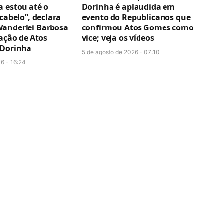
a estou até o
Dorinha é aplaudida em
 cabelo”, declara
evento do Republicanos que
anderlei Barbosa
confirmou Atos Gomes como
cação de Atos
vice; veja os vídeos
 Dorinha
5 de agosto de 2026 - 07:10
6 - 16:24