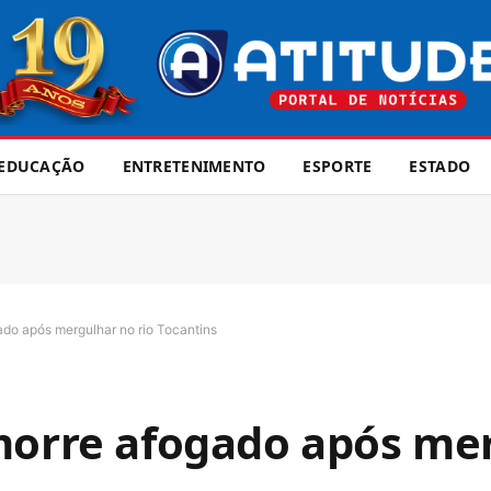
EDUCAÇÃO
ENTRETENIMENTO
ESPORTE
ESTADO
ado após mergulhar no rio Tocantins
morre afogado após me