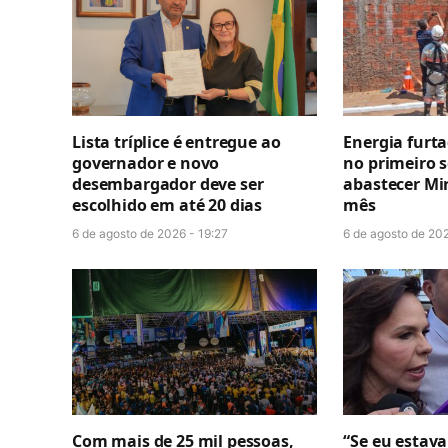
Lista tríplice é entregue ao
Energia furt
governador e novo
no primeiro 
desembargador deve ser
abastecer Mi
escolhido em até 20 dias
mês
6 de agosto de 2026 - 19:27
6 de agosto de 202
Com mais de 25 mil pessoas,
“Se eu estava