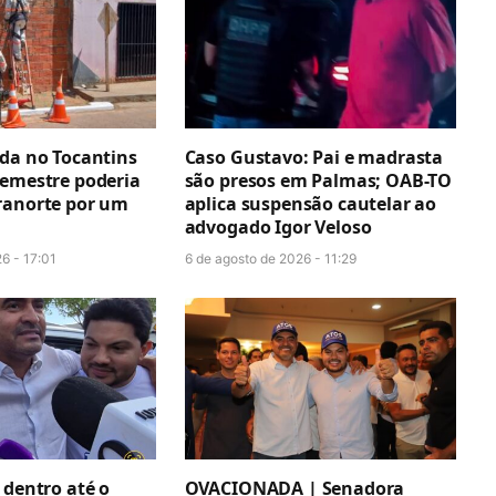
ada no Tocantins
Caso Gustavo: Pai e madrasta
semestre poderia
são presos em Palmas; OAB-TO
ranorte por um
aplica suspensão cautelar ao
advogado Igor Veloso
6 - 17:01
6 de agosto de 2026 - 11:29
 dentro até o
OVACIONADA | Senadora