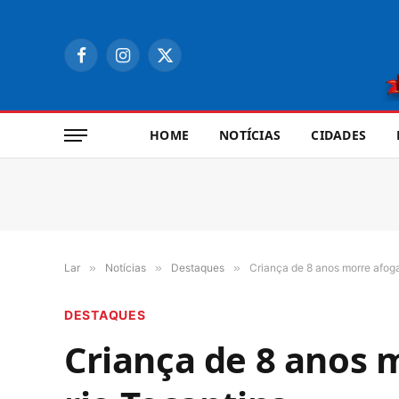
Facebook
Instagram
X
(Twitter)
HOME
NOTÍCIAS
CIDADES
Lar
»
Notícias
»
Destaques
»
Criança de 8 anos morre afog
DESTAQUES
Criança de 8 anos 