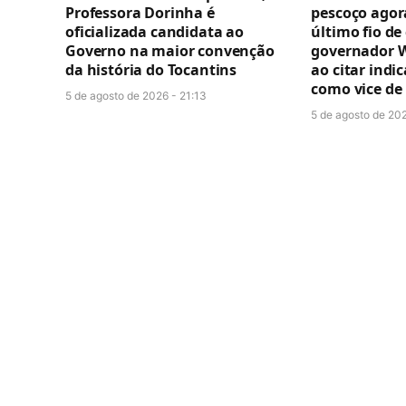
Professora Dorinha é
pescoço agor
oficializada candidata ao
último fio de
Governo na maior convenção
governador W
da história do Tocantins
ao citar indi
como vice de
5 de agosto de 2026 - 21:13
5 de agosto de 202