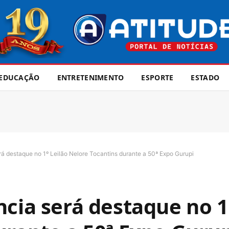
EDUCAÇÃO
ENTRETENIMENTO
ESPORTE
ESTADO
á destaque no 1º Leilão Nelore Tocantins durante a 50ª Expo Gurupi
cia será destaque no 1