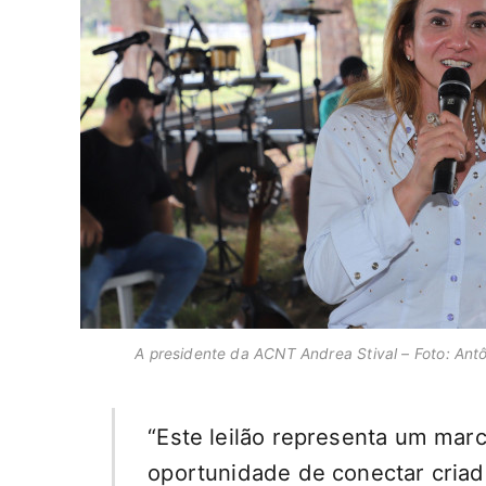
A presidente da ACNT Andrea Stival – Foto: An
“Este leilão representa um marc
oportunidade de conectar criad