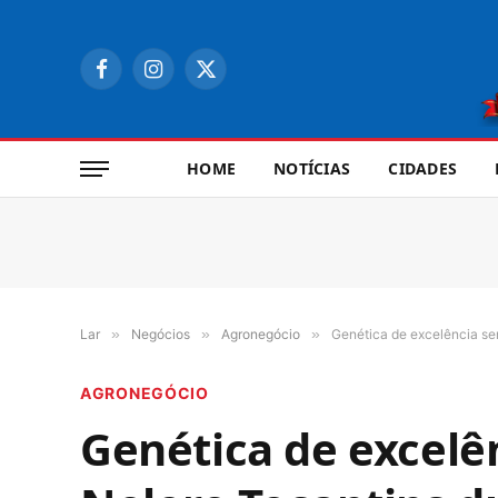
Facebook
Instagram
X
(Twitter)
HOME
NOTÍCIAS
CIDADES
Lar
»
Negócios
»
Agronegócio
»
Genética de excelência ser
AGRONEGÓCIO
Genética de excelên