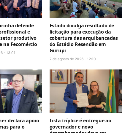
orinha defende
Estado divulga resultado de
profissional e
licitação para execução da
 setor produtivo
cobertura das arquibancadas
e na Fecomércio
do Estádio Resendão em
Gurupi
6 - 13:01
7 de agosto de 2026 - 12:10
ner declara apoio
Lista tríplice é entregue ao
mas para o
governador e novo