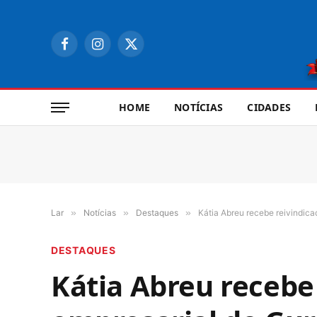
Facebook
Instagram
X
(Twitter)
HOME
NOTÍCIAS
CIDADES
Lar
»
Notícias
»
Destaques
»
Kátia Abreu recebe reivindica
DESTAQUES
Kátia Abreu recebe 