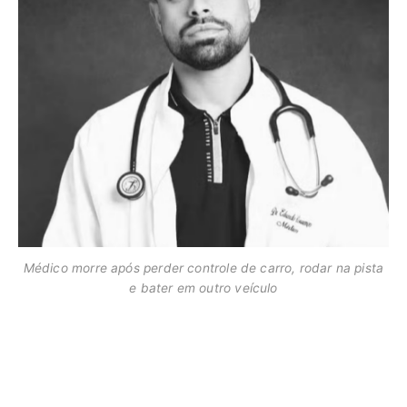
Médico morre após perder controle de carro, rodar na pista
e bater em outro veículo