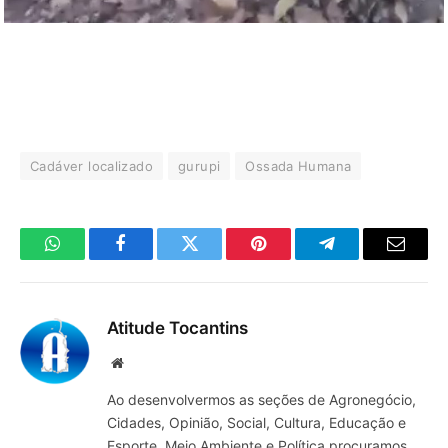
Cadáver localizado
gurupi
Ossada Humana
WhatsApp
Facebook
Twitter
Pinterest
Telegrama
E-
mail
Atitude Tocantins
Site
Ao desenvolvermos as seções de Agronegócio,
Cidades, Opinião, Social, Cultura, Educação e
Esporte, Meio Ambiente e Política procuramos