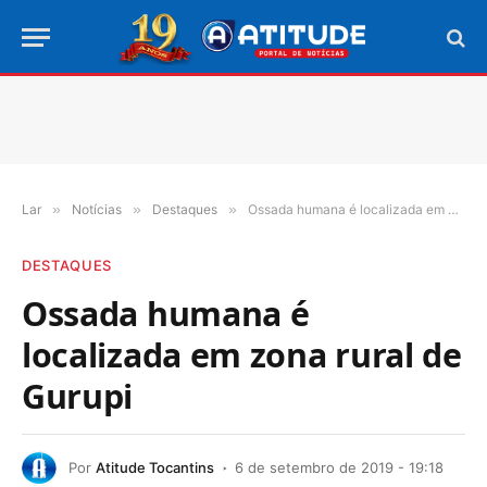
Lar
»
Notícias
»
Destaques
»
Ossada humana é localizada em zona rural de Gurupi
DESTAQUES
Ossada humana é
localizada em zona rural de
Gurupi
Por
Atitude Tocantins
6 de setembro de 2019 - 19:18