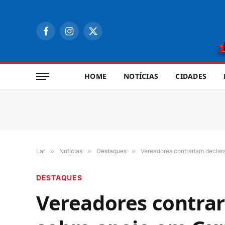
Facebook
Instagram
X
(Twitter)
HOME
NOTÍCIAS
CIDADES
Lar
»
Notícias
»
Destaques
»
Vereadores contrariam declar
DESTAQUES
Vereadores contrar