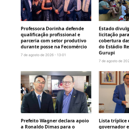
Professora Dorinha defende
Estado divul
qualificação profissional e
licitação par
parceria com setor produtivo
cobertura da
durante posse na Fecomércio
do Estádio R
Gurupi
7 de agosto de 2026 - 13:01
7 de agosto de 202
Prefeito Wagner declara apoio
Lista tríplice
a Ronaldo Dimas para o
governador e