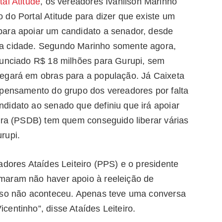
al Atitude
, os vereadores Ivanilson Marinho
do Portal Atitude para dizer que existe um
para apoiar um candidato a senador, desde
 a cidade. Segundo Marinho somente agora,
nunciado R$ 18 milhões para Gurupi, sem
hegará em obras para a população. Já Caixeta
 pensamento do grupo dos vereadores por falta
didato ao senado que definiu que irá apoiar
eira (PSDB) tem quem conseguido liberar várias
rupi.
adores Ataídes Leiteiro (PPS) e o presidente
maram não haver apoio à reeleição de
Isso não aconteceu. Apenas teve uma conversa
entinho”, disse Ataídes Leiteiro.