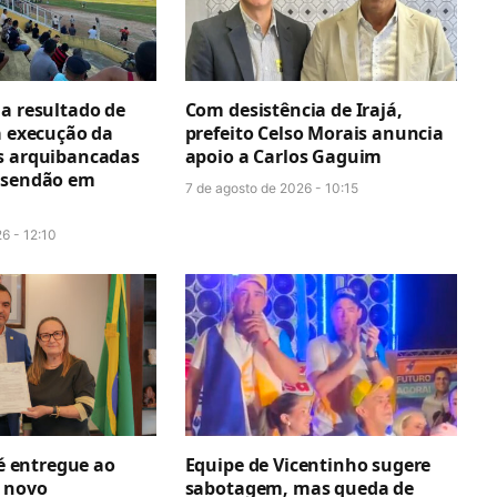
ga resultado de
Com desistência de Irajá,
a execução da
prefeito Celso Morais anuncia
s arquibancadas
apoio a Carlos Gaguim
esendão em
7 de agosto de 2026 - 10:15
6 - 12:10
 é entregue ao
Equipe de Vicentinho sugere
 novo
sabotagem, mas queda de