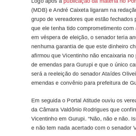
Logo após a
publicação da matéria no Port
(MDB) e André Caixeta ligaram na redação 
grupo de vereadores que estão fechados 
que ele tenha tido comprometimento com
em véspera de eleição, o senador teria a
nenhuma garantia de que este dinheiro c
afirmou que Vicentinho não encaixaria no
de emendas para Gurupi e que o único can
será a reeleição do senador Ataídes Oliv
emendas e convênio para prefeitura de Gu
Em seguida o Portal Atitude ouviu os vere
da Câmara Valdônio Rodrigues que confir
Vicentinho em Gurupi. “Não, não e não. 
e não tem nada acertado com o senador Vic