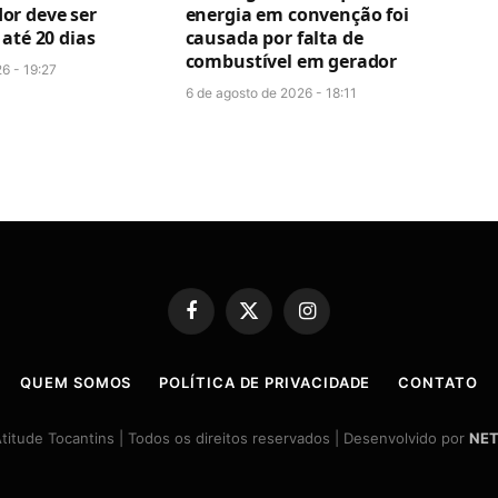
r deve ser
energia em convenção foi
até 20 dias
causada por falta de
combustível em gerador
6 - 19:27
6 de agosto de 2026 - 18:11
Facebook
X
Instagram
(Twitter)
QUEM SOMOS
POLÍTICA DE PRIVACIDADE
CONTATO
itude Tocantins | Todos os direitos reservados | Desenvolvido por
NET