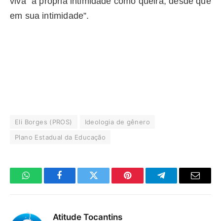
viva “a própria intimidade como queira, desde que
em sua intimidade”.
Eli Borges (PROS)
Ideologia de gênero
Plano Estadual da Educação
WhatsApp
Facebook
Twitter
Pinterest
Telegrama
E-
mail
Atitude Tocantins