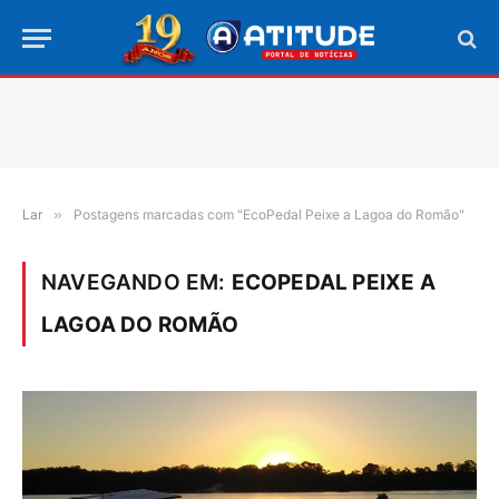
Lar
»
Postagens marcadas com "EcoPedal Peixe a Lagoa do Romão"
NAVEGANDO EM:
ECOPEDAL PEIXE A
LAGOA DO ROMÃO