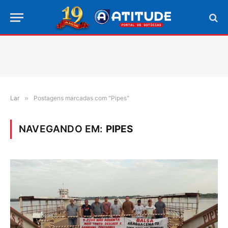
Lar
»
Postagens marcadas com "Pipes"
NAVEGANDO EM:
PIPES