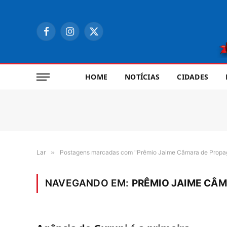
Facebook
Instagram
X
(Twitter)
HOME
NOTÍCIAS
CIDADES
Lar
»
Postagens marcadas com "Prêmio Jaime Câmara de Propa
NAVEGANDO EM:
PRÊMIO JAIME CÂ