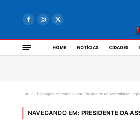
Facebook
Instagram
X
(Twitter)
HOME
NOTÍCIAS
CIDADES
Lar
»
Postagens marcadas com "Presidente da Assembleia Legisl
NAVEGANDO EM:
PRESIDENTE DA AS