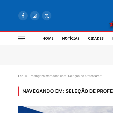
Facebook
Instagram
X
(Twitter)
HOME
NOTÍCIAS
CIDADES
Lar
»
Postagens marcadas com "Seleção de professores"
NAVEGANDO EM:
SELEÇÃO DE PROF