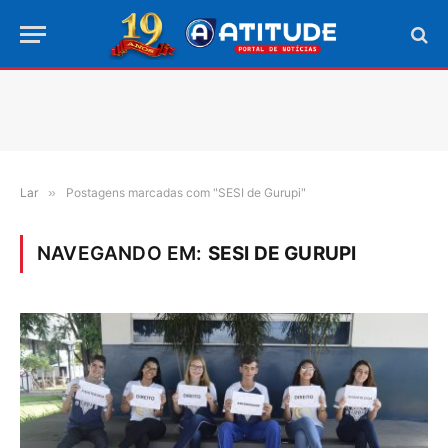
Lar
»
Postagens marcadas com "SESI de Gurupi"
NAVEGANDO EM:
SESI DE GURUPI