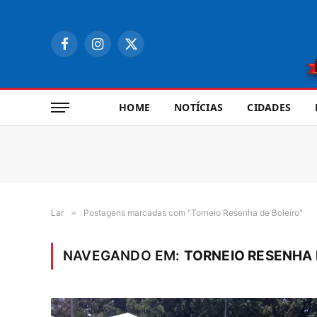
Facebook
Instagram
X
(Twitter)
HOME
NOTÍCIAS
CIDADES
Lar
»
Postagens marcadas com "Torneio Resenha de Boleiro"
NAVEGANDO EM:
TORNEIO RESENHA 