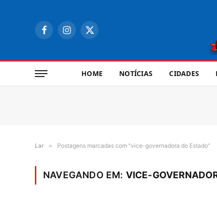
Facebook
Instagram
X
(Twitter)
HOME
NOTÍCIAS
CIDADES
Lar
»
Postagens marcadas com "vice-governadora do Estado"
NAVEGANDO EM:
VICE-GOVERNADOR