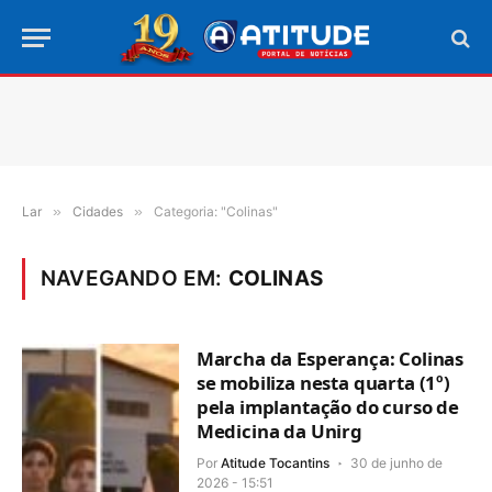
Lar
»
Cidades
»
Categoria: "Colinas"
NAVEGANDO EM:
COLINAS
Marcha da Esperança: Colinas
se mobiliza nesta quarta (1º)
pela implantação do curso de
Medicina da Unirg
Por
Atitude Tocantins
30 de junho de
2026 - 15:51