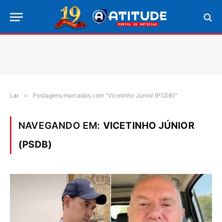
Lar
»
Postagens marcadas com "Vicetinho Júnior (PSDB)"
NAVEGANDO EM:
VICETINHO JÚNIOR
(PSDB)