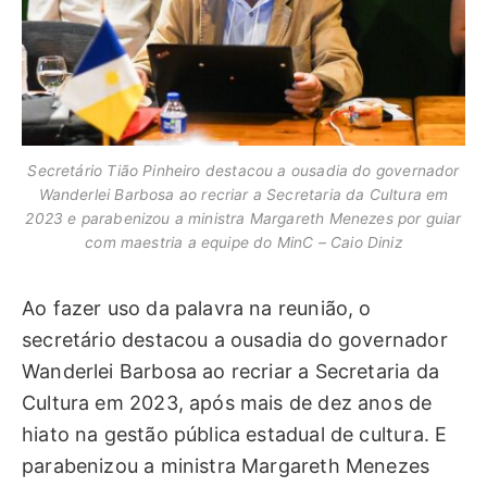
Secretário Tião Pinheiro destacou a ousadia do governador
Wanderlei Barbosa ao recriar a Secretaria da Cultura em
2023 e parabenizou a ministra Margareth Menezes por guiar
com maestria a equipe do MinC – Caio Diniz
Ao fazer uso da palavra na reunião, o
secretário destacou a ousadia do governador
Wanderlei Barbosa ao recriar a Secretaria da
Cultura em 2023, após mais de dez anos de
hiato na gestão pública estadual de cultura. E
parabenizou a ministra Margareth Menezes