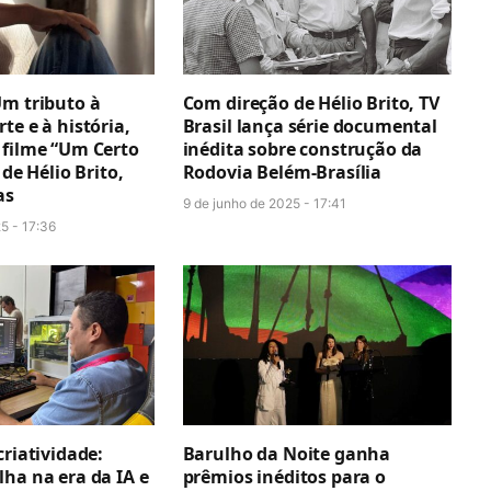
Um tributo à
Com direção de Hélio Brito, TV
te e à história,
Brasil lança série documental
 filme “Um Certo
inédita sobre construção da
 de Hélio Brito,
Rodovia Belém-Brasília
as
9 de junho de 2025 - 17:41
5 - 17:36
criatividade:
Barulho da Noite ganha
ha na era da IA e
prêmios inéditos para o