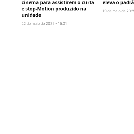
cinema para assistirem o curta
eleva o padr
e stop-Motion produzido na
19 de maio de 202
unidade
22 de maio de 2025 - 15:31