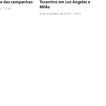
ão das campanhas
Tocantins em Los Angeles e
Milão
5 - 17:05
9 de novembro de 2024 - 18:10