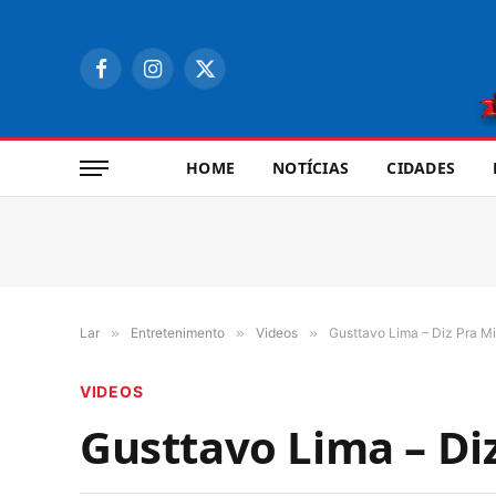
Facebook
Instagram
X
(Twitter)
HOME
NOTÍCIAS
CIDADES
Lar
»
Entretenimento
»
Videos
»
Gusttavo Lima – Diz Pra Mim
VIDEOS
Gusttavo Lima – Diz