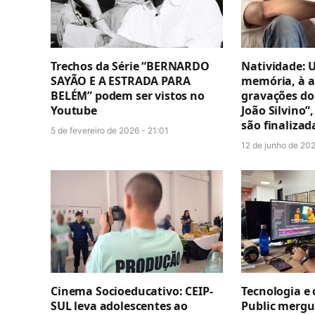
Trechos da Série “BERNARDO
Natividade: 
SAYÃO E A ESTRADA PARA
memória, à ar
BELÉM” podem ser vistos no
gravações do
Youtube
João Silvino”,
são finalizad
5 de fevereiro de 2026 - 21:01
12 de junho de 202
Cinema Socioeducativo: CEIP-
Tecnologia e 
SUL leva adolescentes ao
Public mergul