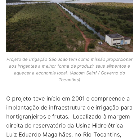
Projeto de Irrigação São João tem como missão proporcionar
aos irrigantes a melhor forma de produzir seus alimentos e
aquecer a economia local. (Ascom Seinf / Governo do
Tocantins)
O projeto teve início em 2001 e compreende a
implantação de infraestrutura de irrigação para
hortigranjeiros e frutas. Localizado à margem
direita do reservatório da Usina Hidrelétrica
Luiz Eduardo Magalhães, no Rio Tocantins,