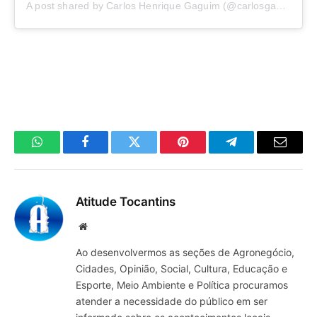
A post shared by Carlos Henrique Gaguim (@carlosgaguim)
WhatsApp
Facebook
Twitter
Pinterest
Telegrama
E-
mail
Atitude Tocantins
Site
Ao desenvolvermos as seções de Agronegócio,
Cidades, Opinião, Social, Cultura, Educação e
Esporte, Meio Ambiente e Política procuramos
atender a necessidade do público em ser