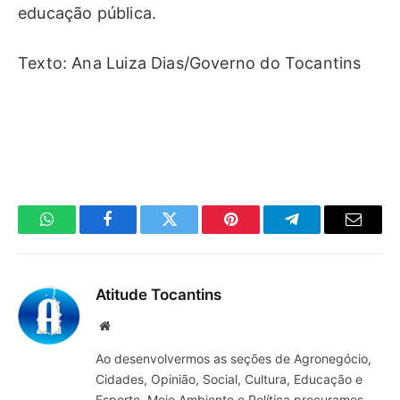
educação pública.
Texto: Ana Luiza Dias/Governo do Tocantins
WhatsApp
Facebook
Twitter
Pinterest
Telegrama
E-
mail
Atitude Tocantins
Site
Ao desenvolvermos as seções de Agronegócio,
Cidades, Opinião, Social, Cultura, Educação e
Esporte, Meio Ambiente e Política procuramos