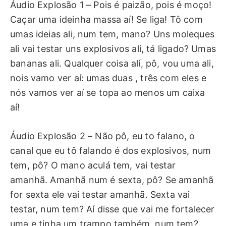
Áudio Explosão 1 – Pois é paizão, pois é moço!
Caçar uma ideinha massa aí! Se liga! Tô com
umas ideias ali, num tem, mano? Uns moleques
ali vai testar uns explosivos ali, tá ligado? Umas
bananas ali. Qualquer coisa alí, pô, vou uma ali,
nois vamo ver aí: umas duas , três com eles e
nós vamos ver aí se topa ao menos um caixa
aí!
Áudio Explosão 2 – Não pô, eu to falano, o
canal que eu tô falando é dos explosivos, num
tem, pô? O mano aculá tem, vai testar
amanhã. Amanhã num é sexta, pô? Se amanhã
for sexta ele vai testar amanhã. Sexta vai
testar, num tem? Aí disse que vai me fortalecer
uma e tinha um trampo também, num tem?