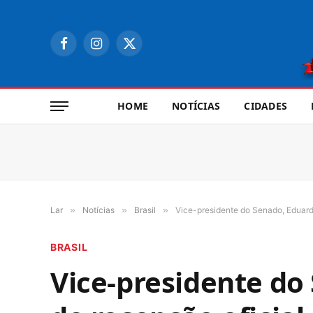
Facebook
Instagram
X
(Twitter)
HOME
NOTÍCIAS
CIDADES
Lar
»
Notícias
»
Brasil
»
Vice-presidente do Senado, Eduard
BRASIL
Vice-presidente do