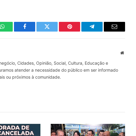
WhatsApp
Facebook
Twitter
Pinterest
Telegrama
E-
mail
Site
gócio, Cidades, Opinião, Social, Cultura, Educação e
curamos atender a necessidade do público em ser informado
nais ou próximos à comunidade.