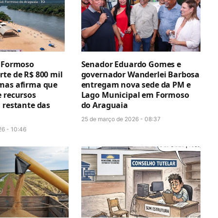
e Formoso
Senador Eduardo Gomes e
te de R$ 800 mil
governador Wanderlei Barbosa
mas afirma que
entregam nova sede da PM e
e recursos
Lago Municipal em Formoso
 restante das
do Araguaia
25 de março de 2026 - 08:37
26 - 10:46