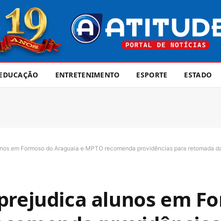
EDUCAÇÃO
ENTRETENIMENTO
ESPORTE
ESTADO
unos em Formoso do Araguaia e MPTO recomenda providências para retomada da
 prejudica alunos em F