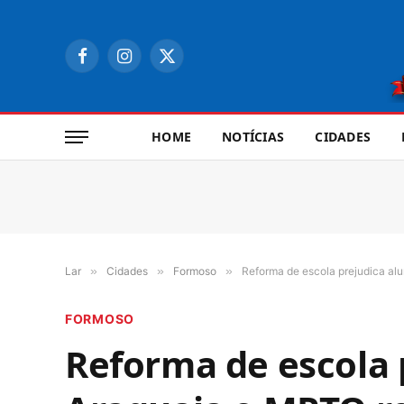
Facebook
Instagram
X
(Twitter)
HOME
NOTÍCIAS
CIDADES
Lar
»
Cidades
»
Formoso
»
Reforma de escola prejudica al
FORMOSO
Reforma de escola