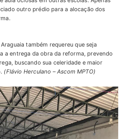
e aula ociosas em outras escolas. Apenas
ciado outro prédio para a alocação dos
rma.
 Araguaia também requereu que seja
a a entrega da obra da reforma, prevendo
trega, buscando sua celeridade e maior
o.
(Flávio Herculano – Ascom MPTO)