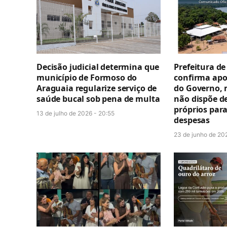
Decisão judicial determina que
Prefeitura d
município de Formoso do
confirma apor
Araguaia regularize serviço de
do Governo, 
saúde bucal sob pena de multa
não dispõe d
próprios para
13 de julho de 2026 - 20:55
despesas
23 de junho de 20