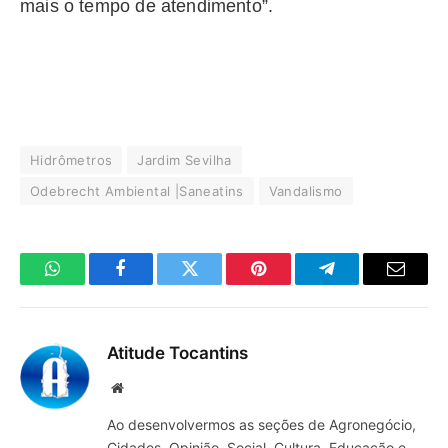
mais o tempo de atendimento”.
Hidrômetros
Jardim Sevilha
Odebrecht Ambiental |Saneatins
Vandalismo
WhatsApp
Facebook
Twitter
Pinterest
Telegrama
E-
mail
Atitude Tocantins
Site
Ao desenvolvermos as seções de Agronegócio,
Cidades, Opinião, Social, Cultura, Educação e