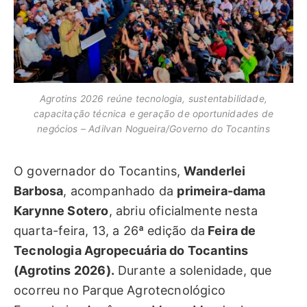
Agrotins 2026 reúne tecnologia, sustentabilidade,
capacitação técnica e geração de oportunidades de
negócios – Adilvan Nogueira/Governo do Tocantins
O governador do Tocantins,
Wanderlei
Barbosa
, acompanhado da
primeira-dama
Karynne Sotero
, abriu oficialmente nesta
quarta-feira, 13, a 26ª edição da
Feira de
Tecnologia Agropecuária do Tocantins
(Agrotins 2026).
Durante a solenidade, que
ocorreu no Parque Agrotecnológico