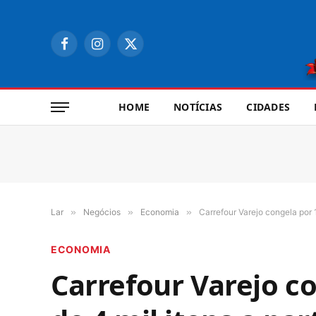
Facebook
Instagram
X
(Twitter)
HOME
NOTÍCIAS
CIDADES
Lar
»
Negócios
»
Economia
»
Carrefour Varejo congela por 1
ECONOMIA
Carrefour Varejo c