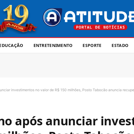
EDUCAÇÃO
ENTRETENIMENTO
ESPORTE
ESTADO
ciar investimentos no valor de R$ 150 milhões, Posto Tabocão anuncia recuper
o após anunciar inves