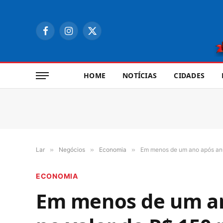
Facebook
Instagram
X
(Twitter)
HOME
NOTÍCIAS
CIDADES
Lar
»
Negócios
»
Economia
»
Em menos de um ano após anun
ECONOMIA
Em menos de um an