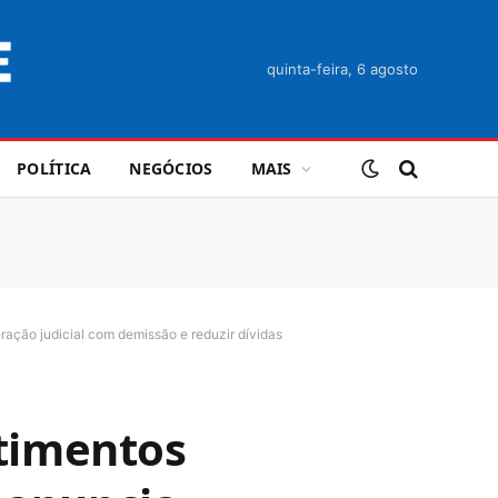
quinta-feira, 6 agosto
POLÍTICA
NEGÓCIOS
MAIS
ação judicial com demissão e reduzir dívidas
timentos