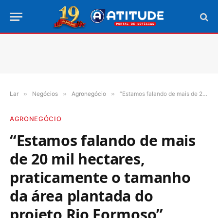
Lar
»
Negócios
»
Agronegócio
»
“Estamos falando de mais de 20 mil hectares, praticamente o tamanho da área plantada do projeto Rio Formoso”, avalia Ronison Parente sobre decisão da Justiça Federa para demarcação de reserva Avá-Canoeiro
AGRONEGÓCIO
“Estamos falando de mais
de 20 mil hectares,
praticamente o tamanho
da área plantada do
projeto Rio Formoso”,