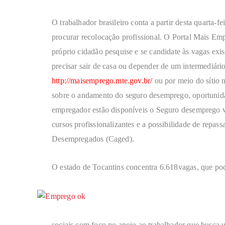
O trabalhador brasileiro conta a partir desta quarta-
procurar recolocação profissional. O Portal Mais Em
próprio cidadão pesquise e se candidate às vagas ex
precisar sair de casa ou depender de um intermediário
http://maisemprego.mte.gov.br/
ou por meio do sítio
sobre o andamento do seguro desemprego, oportunidade
empregador estão disponíveis o Seguro desemprego w
cursos profissionalizantes e a possibilidade de repa
Desempregados (Caged).
O estado de Tocantins concentra 6.618vagas, que pod
sociais com foco no apoio ao trabalhador que busca