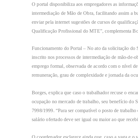
O portal disponibiliza aos empregadores as informaçõe
intermediação de Mão de Obra, facilitando assim a 
enviar pela internet sugestões de cursos de qualifica
Qualificação Profissional do MTE”, complementa Bo
Funcionamento do Portal – No ato da solicitação do
inscrito nos processos de intermediação de mão-de-o
emprego formal, observada de acordo com o nível de e
remuneração, grau de complexidade e jornada da ocup
Borges, explica que caso o trabalhador recuse o enc
ocupação no mercado de trabalho, seu benefício do 
7998/1999. “Para ser compatível o posto de trabalho 
salário ofertado deve ser igual ou maior ao que receb
O coordenador esclarece ainda que, caso a vaga e o 