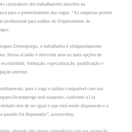
s curriculares dos trabalhadores inscritos na
busca para o preenchimento das vagas. “As empresas podem
ção profissional para análise do Departamento de
rges.
 Seguro Desemprego, o trabalhador é obrigatoriamente
bra. Nessa ocasião é oferecida uma ou mais opções de
scolaridade, formação, especialização, qualificação e
ação anterior.
aminhamento, para a vaga e salário compatível com sua
Seguro-Desemprego será suspenso, conforme a Lei
ofertado tem de ser igual o que está sendo dispensado e o
ia quando foi dispensado”, acrescentou.
salário ofertado não sejam compatíveis com sua ocupação