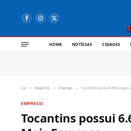
Facebook
Instagram
X
(Twitter)
HOME
NOTÍCIAS
CIDADES
Lar
»
Negócios
»
Emprego
»
Tocantins possui 6.618 vagas 
EMPREGO
Tocantins possui 6