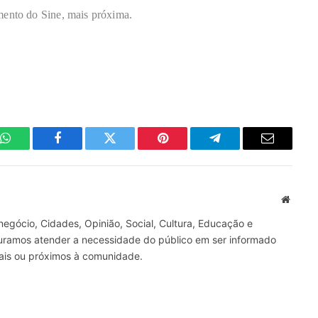
mento do Sine, mais próxima.
WhatsApp
Facebook
Twitter
Pinterest
Telegrama
E-
mail
Site
gócio, Cidades, Opinião, Social, Cultura, Educação e
curamos atender a necessidade do público em ser informado
nais ou próximos à comunidade.