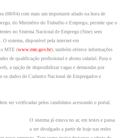
feira (08/04) com mais um importante aliado na hora de
prego, do Ministério do Trabalho e Emprego, permite que o
istentes no Sistema Nacional de Emprego (Sine) sem
. O sistema, disponível pela internet em
 no MTE (
www.mte.gov.br
), também oferece informações
s de qualificação profissional e abono salarial. Para o
eb, a opção de disponibilizar vagas e demandas por
ssar os dados do Cadastro Nacional de Empregados e
em ser verificadas pelos candidatos acessando o portal.
O sistema já estava no ar, em testes e passa
a ser divulgado a partir de hoje nas redes
 um novo emprego. Tem como maior destaque a oferta de