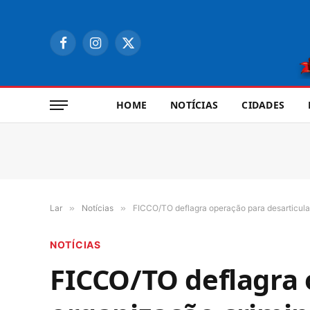
Facebook
Instagram
X
(Twitter)
HOME
NOTÍCIAS
CIDADES
Lar
»
Notícias
»
FICCO/TO deflagra operação para desarticular
NOTÍCIAS
FICCO/TO deflagra 