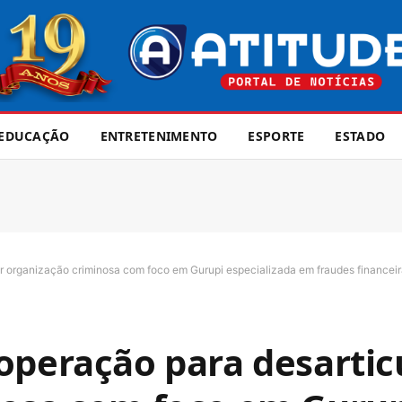
EDUCAÇÃO
ENTRETENIMENTO
ESPORTE
ESTADO
 organização criminosa com foco em Gurupi especializada em fraudes financeira
operação para desartic