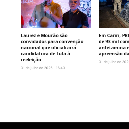
Laurez e Mourão são
Em Cariri, P
convidados para convenção
de 93 mil co
nacional que oficializará
anfetamina e
candidatura de Lula à
apreensão da
reeleição
31 de julho de 202
31 de julho de 2026 - 16:43