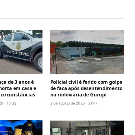
ça de 3 anos é
Policial civil é ferido com golpe
orta em casa e
de faca após desentendimento
 circunstâncias
na rodoviária de Gurupi
26 - 10:32
2 de agosto de 2026 - 21:47