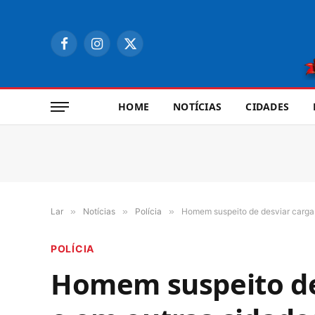
Facebook
Instagram
X
(Twitter)
HOME
NOTÍCIAS
CIDADES
Lar
»
Notícias
»
Polícia
»
Homem suspeito de desviar carga d
POLÍCIA
Homem suspeito de 