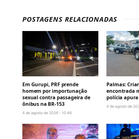
POSTAGENS RELACIONADAS
Em Gurupi, PRF prende
Palmas: Crian
homem por importunação
encontrada m
sexual contra passageira de
polícia apura
ônibus na BR-153
4 de agosto de 20
4 de agosto de 2026 - 10:46