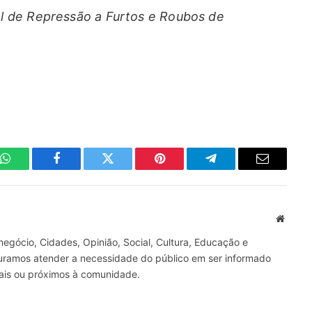
l de Repressão a Furtos e Roubos de
WhatsApp
Facebook
Twitter
Pinterest
Telegrama
E-
mail
Site
gócio, Cidades, Opinião, Social, Cultura, Educação e
curamos atender a necessidade do público em ser informado
nais ou próximos à comunidade.