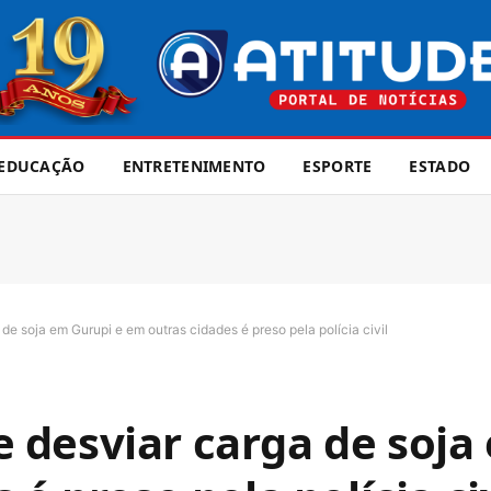
EDUCAÇÃO
ENTRETENIMENTO
ESPORTE
ESTADO
e soja em Gurupi e em outras cidades é preso pela polícia civil
desviar carga de soja