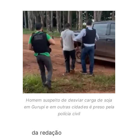
Homem suspeito de desviar carga de soja
em Gurupi e em outras cidades é preso pela
polícia civil
da redação