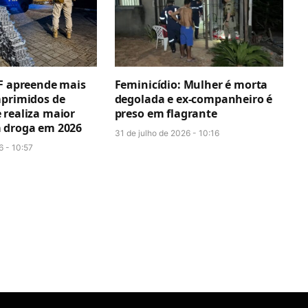
RF apreende mais
Feminicídio: Mulher é morta
mprimidos de
degolada e ex-companheiro é
 realiza maior
preso em flagrante
 droga em 2026
31 de julho de 2026 - 10:16
6 - 10:57