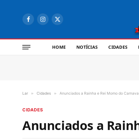
Facebook
Instagram
X
(Twitter)
HOME
NOTÍCIAS
CIDADES
Lar
»
Cidades
»
Anunciados a Rainha e Rei Momo do Carnaval
CIDADES
Anunciados a Rain