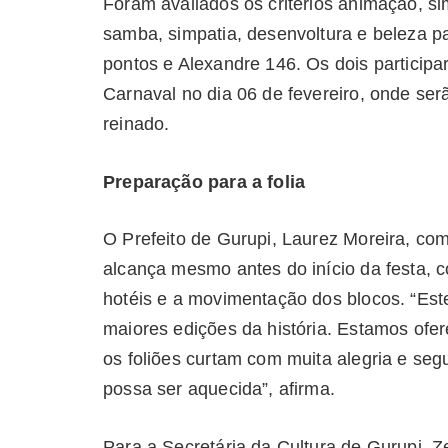
Foram avaliados os critérios animação, s
samba, simpatia, desenvoltura e beleza p
pontos e Alexandre 146. Os dois participar
Carnaval no dia 06 de fevereiro, onde ser
reinado.
Preparação para a folia
O Prefeito de Gurupi, Laurez Moreira, co
alcança mesmo antes do início da festa,
hotéis e a movimentação dos blocos. “Es
maiores edições da história. Estamos ofe
os foliões curtam com muita alegria e se
possa ser aquecida”, afirma.
Para a Secretária da Cultura de Gurupi, Z