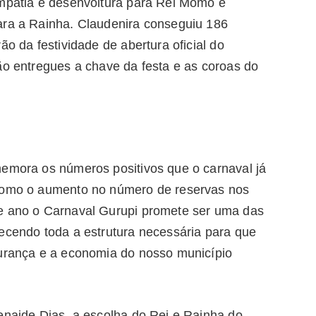
impatia e desenvoltura para Rei Momo e
ara a Rainha. Claudenira conseguiu 186
ão da festividade de abertura oficial do
ão entregues a chave da festa e as coroas do
memora os números positivos que o carnaval já
 como o aumento no número de reservas nos
te ano o Carnaval Gurupi promete ser uma das
recendo toda a estrutura necessária para que
gurança e a economia do nosso município
enaide Dias, a escolha do Rei e Rainha do