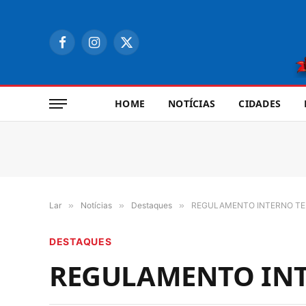
Facebook
Instagram
X
(Twitter)
HOME
NOTÍCIAS
CIDADES
Lar
»
Notícias
»
Destaques
»
REGULAMENTO INTERNO TE
DESTAQUES
REGULAMENTO INT