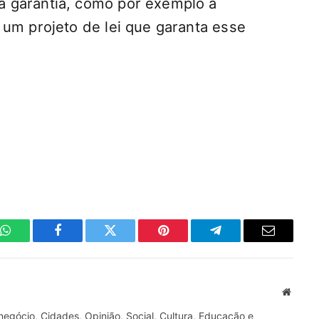
 garantia, como por exemplo a
 um projeto de lei que garanta esse
WhatsApp
Facebook
Twitter
Pinterest
Telegrama
E-
mail
Site
gócio, Cidades, Opinião, Social, Cultura, Educação e