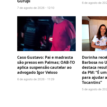
Gurupi
6 de agosto de 202
7 de agosto de 2026 - 12:10
Caso Gustavo: Pai e madrasta
Dorinha rece
são presos em Palmas; OAB-TO
Barbosa no U
aplica suspensão cautelar ao
destaca resul
advogado Igor Veloso
da PM: “É um
para ajudar 
6 de agosto de 2026 - 11:29
Tocantins”
5 de agosto de 20