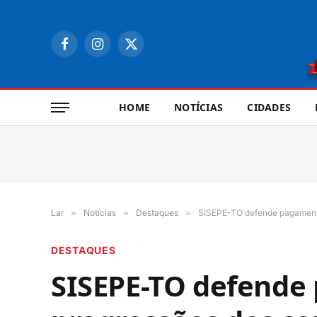
Facebook
Instagram
X
(Twitter)
HOME
NOTÍCIAS
CIDADES
Lar
»
Notícias
»
Destaques
»
SISEPE-TO defende pagamento
DESTAQUES
SISEPE-TO defende