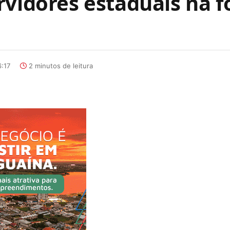
rvidores estaduais na f
:17
2 minutos de leitura