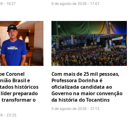
6 - 19:27
6 de agosto de 2026 - 17:01
be Coronel
Com mais de 25 mil pessoas,
nião Brasil e
Professora Dorinha é
tados históricos
oficializada candidata ao
 líder preparado
Governo na maior convenção
a transformar o
da história do Tocantins
5 de agosto de 2026 - 21:13
26 - 23:25