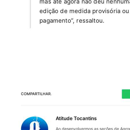
mas até agora não deu nenhuma
edição de medida provisória ou
pagamento”, ressaltou.
COMPARTILHAR.
Atitude Tocantins
Ao desenvolvermos as seções de Agrone