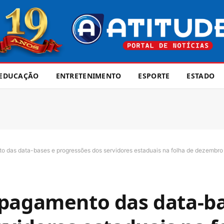
EDUCAÇÃO
ENTRETENIMENTO
ESPORTE
ESTADO
 das data-bases e progressões dos servidores estaduais na folha de dezembr
 pagamento das data-ba