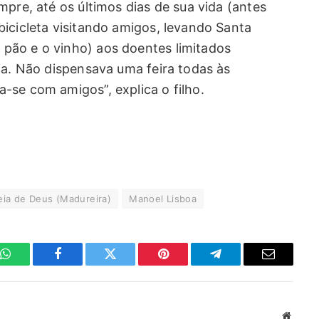
mpre, até os últimos dias de sua vida (antes
icicleta visitando amigos, levando Santa
pão e o vinho) aos doentes limitados
ia. Não dispensava uma feira todas às
-se com amigos”, explica o filho.
eia de Deus (Madureira)
Manoel Lisboa
WhatsApp
Facebook
Twitter
Pinterest
Telegrama
E-
mail
Site