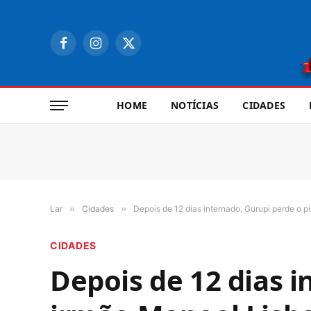
Facebook
Instagram
X
(Twitter)
HOME
NOTÍCIAS
CIDADES
Lar
»
Cidades
»
Depois de 12 dias internado, Gurupi perde o p
CIDADES
Depois de 12 dias i