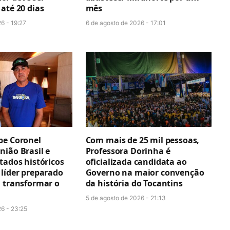
até 20 dias
mês
6 - 19:27
6 de agosto de 2026 - 17:01
be Coronel
Com mais de 25 mil pessoas,
nião Brasil e
Professora Dorinha é
tados históricos
oficializada candidata ao
 líder preparado
Governo na maior convenção
a transformar o
da história do Tocantins
5 de agosto de 2026 - 21:13
26 - 23:25