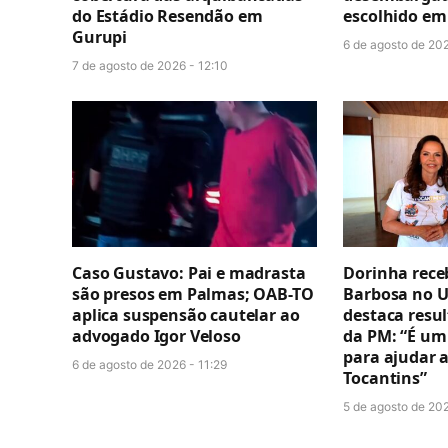
do Estádio Resendão em
escolhido em 
Gurupi
6 de agosto de 202
7 de agosto de 2026 - 12:10
Caso Gustavo: Pai e madrasta
Dorinha rece
são presos em Palmas; OAB-TO
Barbosa no U
aplica suspensão cautelar ao
destaca resul
advogado Igor Veloso
da PM: “É um
para ajudar 
6 de agosto de 2026 - 11:29
Tocantins”
5 de agosto de 20