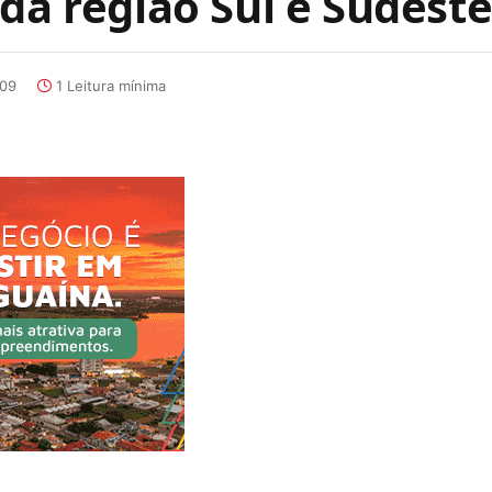
da região Sul e Sudest
:09
1 Leitura mínima