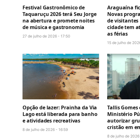
Festival Gastronômico de
Araguaína fi
Taquaruçu 2026 terá Seu Jorge
Novas progra
na abertura e promete noites
de visitante
de música e gastronomia
cidade tem a
as férias
27 de julho de 2026 - 17:50
15 de julho de 202
Opção de lazer: Prainha da Via
Tallis Gomes 
Lago está liberada para banho
Ministério Pú
e atividades recreativas
autorizar gr
cristão em e
8 de julho de 2026 - 16:59
8 de julho de 2026