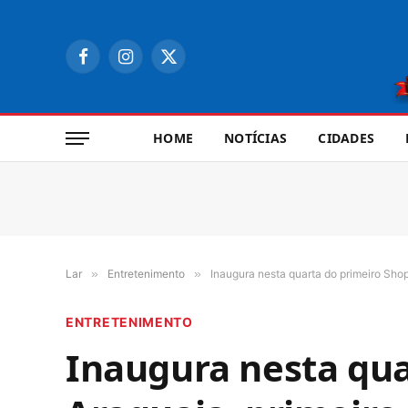
Facebook
Instagram
X
(Twitter)
HOME
NOTÍCIAS
CIDADES
Lar
»
Entretenimento
»
Inaugura nesta quarta do primeiro Shop
ENTRETENIMENTO
Inaugura nesta qua