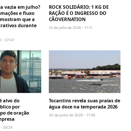
ca vazia em julho?
ROCK SOLIDÁRIO: 1 KG DE
mações e fluxo
RAÇÃO É O INGRESSO DO
s mostram que a
CÃOVERNATION
trativos durante
10 de julho de 2026 - 11:11
6 - 07:47
é alvo do
Tocantins revela suas praias de
blico por
água doce na temporada 2026
upo de oração
30 de junho de 2026 - 17:58
mpresa
 - 08:24