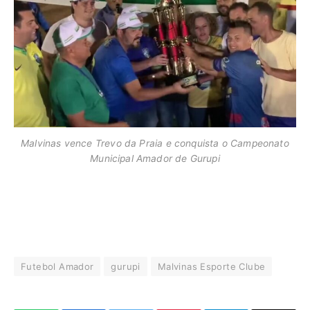
Malvinas vence Trevo da Praia e conquista o Campeonato
Municipal Amador de Gurupi
Futebol Amador
gurupi
Malvinas Esporte Clube