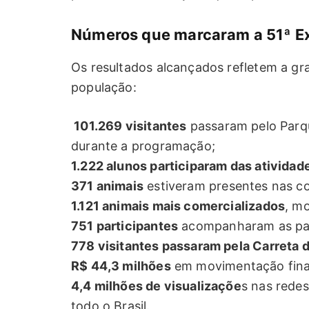
Números que marcaram a 51ª E
Os resultados alcançados refletem a g
população:
101.269 visitantes
passaram pelo Parqu
durante a programação;
1.222 alunos participaram das atividad
371 animais
estiveram presentes nas c
1.121 animais mais comercializados
, m
751 participantes
acompanharam as pale
778 visitantes passaram pela Carreta 
R$ 44,3 milhões
em movimentação finan
4,4 milhões de visualizaçõe
s nas redes
todo o Brasil.