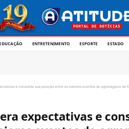
EDUCAÇÃO
ENTRETENIMENTO
ESPORTE
ESTADO
ctativas e consolida sua posição entre os maiores eventos do agronegócio do N
era expectativas e con