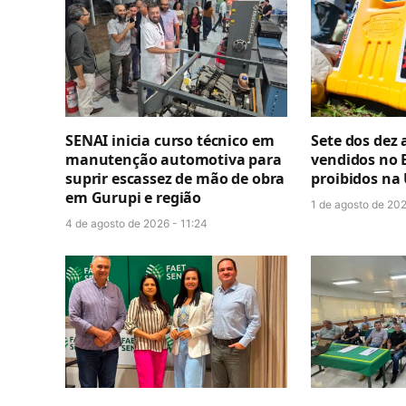
SENAI inicia curso técnico em
Sete dos dez 
manutenção automotiva para
vendidos no B
suprir escassez de mão de obra
proibidos na
em Gurupi e região
1 de agosto de 202
4 de agosto de 2026 - 11:24