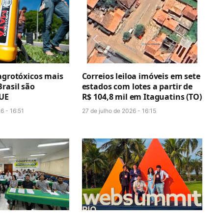
agrotóxicos mais
Correios leiloa imóveis em sete
rasil são
estados com lotes a partir de
 UE
R$ 104,8 mil em Itaguatins (TO)
6 - 16:51
27 de julho de 2026 - 16:15