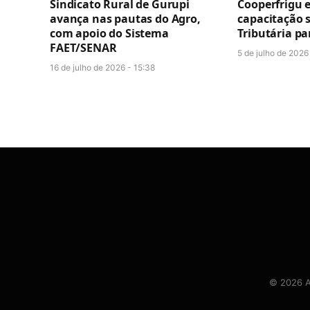
Sindicato Rural de Gurupi
Cooperfrigu 
avança nas pautas do Agro,
capacitação 
com apoio do Sistema
Tributária p
FAET/SENAR
5 de julho de 2026
16 de julho de 2026 - 15:38
© 2026 At