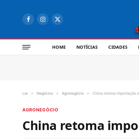
Facebook
Instagram
X
(Twitter)
HOME
NOTÍCIAS
CIDADES
Lar
»
Negócios
»
Agronegócio
»
China retoma importação de
AGRONEGÓCIO
China retoma impor