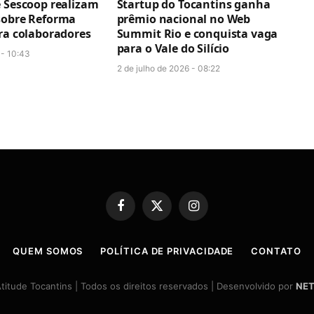
e Sescoop realizam
Startup do Tocantins ganha
sobre Reforma
prêmio nacional no Web
ara colaboradores
Summit Rio e conquista vaga
para o Vale do Silício
 - 10:43
2 de julho de 2026 - 08:22
Facebook
X
Instagram
(Twitter)
QUEM SOMOS
POLÍTICA DE PRIVACIDADE
CONTATO
itude Tocantins | Todos os direitos reservados | Desenvolvido por
NET