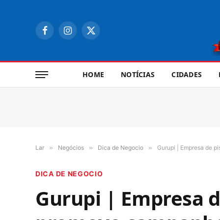
Facebook
Instagram
X
(Twitter)
HOME
NOTÍCIAS
CIDADES
Lar
»
Negócios
»
Dica de Negocio
»
Gurupi | Empresa de p
DICA DE NEGOCIO
Gurupi | Empresa d