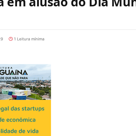
em alusão do Dia Mun
29
1 Leitura mínima