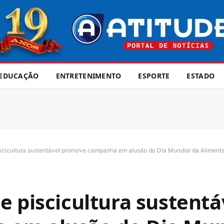
EDUCAÇÃO
ENTRETENIMENTO
ESPORTE
ESTADO
iscicultura sustentável promove campanha em alusão do Dia Mundial da Aliment
e piscicultura sustentá