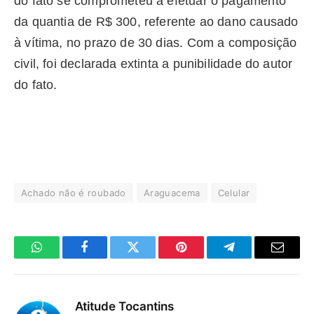
do fato se comprometeu a efetuar o pagamento
da quantia de R$ 300, referente ao dano causado
à vítima, no prazo de 30 dias. Com a composição
civil, foi declarada extinta a punibilidade do autor
do fato.
Achado não é roubado
Araguacema
Celular
WhatsApp
Facebook
Twitter
Pinterest
Telegrama
E-
mail
Atitude Tocantins