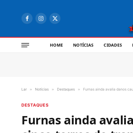
Facebook
Instagram
X
(Twitter)
HOME
NOTÍCIAS
CIDADES
Lar
»
Notícias
»
Destaques
»
Furnas ainda avalia danos ca
DESTAQUES
Furnas ainda avali