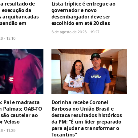
ga resultado de
Lista tríplice é entregue ao
a execução da
governador e novo
s arquibancadas
desembargador deve ser
esendão em
escolhido em até 20 dias
6 de agosto de 2026 - 19:27
6 - 12:10
: Pai e madrasta
Dorinha recebe Coronel
m Palmas; OAB-TO
Barbosa no União Brasil e
nsão cautelar ao
destaca resultados históricos
r Veloso
da PM: “É um líder preparado
para ajudar a transformar o
6 - 11:29
Tocantins”