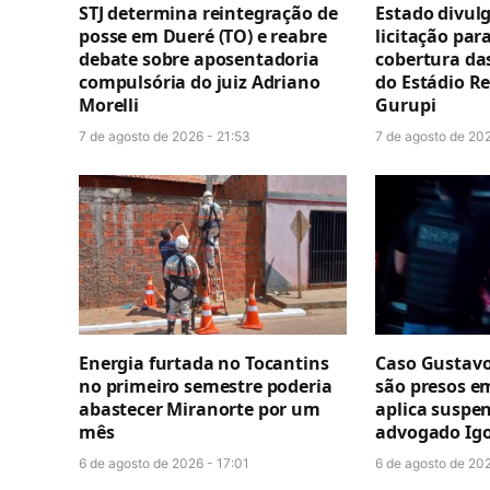
STJ determina reintegração de
Estado divul
posse em Dueré (TO) e reabre
licitação par
debate sobre aposentadoria
cobertura da
compulsória do juiz Adriano
do Estádio R
Morelli
Gurupi
7 de agosto de 2026 - 21:53
7 de agosto de 202
Energia furtada no Tocantins
Caso Gustavo
no primeiro semestre poderia
são presos e
abastecer Miranorte por um
aplica suspe
mês
advogado Igo
6 de agosto de 2026 - 17:01
6 de agosto de 202