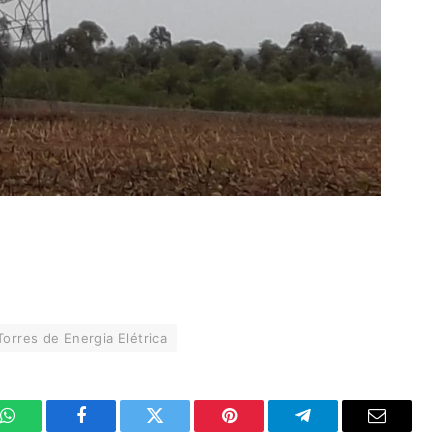
Torres de Energia Elétrica
WhatsApp
Facebook
Twitter
Pinterest
Telegrama
E-